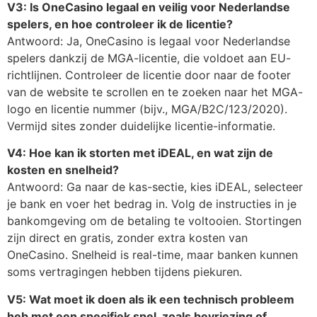
V3: Is OneCasino legaal en veilig voor Nederlandse
spelers, en hoe controleer ik de licentie?
Antwoord: Ja, OneCasino is legaal voor Nederlandse
spelers dankzij de MGA-licentie, die voldoet aan EU-
richtlijnen. Controleer de licentie door naar de footer
van de website te scrollen en te zoeken naar het MGA-
logo en licentie nummer (bijv., MGA/B2C/123/2020).
Vermijd sites zonder duidelijke licentie-informatie.
V4: Hoe kan ik storten met iDEAL, en wat zijn de
kosten en snelheid?
Antwoord: Ga naar de kas-sectie, kies iDEAL, selecteer
je bank en voer het bedrag in. Volg de instructies in je
bankomgeving om de betaling te voltooien. Stortingen
zijn direct en gratis, zonder extra kosten van
OneCasino. Snelheid is real-time, maar banken kunnen
soms vertragingen hebben tijdens piekuren.
V5: Wat moet ik doen als ik een technisch probleem
heb met een specifiek spel, zoals bevriezing of