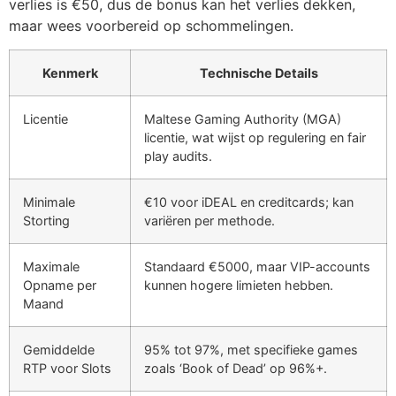
verlies is €50, dus de bonus kan het verlies dekken,
maar wees voorbereid op schommelingen.
Kenmerk
Technische Details
Licentie
Maltese Gaming Authority (MGA)
licentie, wat wijst op regulering en fair
play audits.
Minimale
€10 voor iDEAL en creditcards; kan
Storting
variëren per methode.
Maximale
Standaard €5000, maar VIP-accounts
Opname per
kunnen hogere limieten hebben.
Maand
Gemiddelde
95% tot 97%, met specifieke games
RTP voor Slots
zoals ‘Book of Dead’ op 96%+.