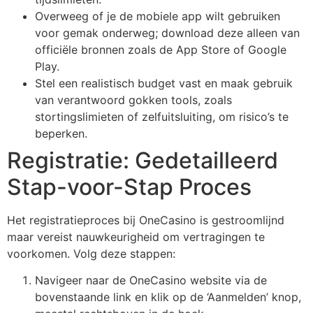
Overweeg of je de mobiele app wilt gebruiken
voor gemak onderweg; download deze alleen van
officiële bronnen zoals de App Store of Google
Play.
Stel een realistisch budget vast en maak gebruik
van verantwoord gokken tools, zoals
stortingslimieten of zelfuitsluiting, om risico’s te
beperken.
Registratie: Gedetailleerd
Stap-voor-Stap Proces
Het registratieproces bij OneCasino is gestroomlijnd
maar vereist nauwkeurigheid om vertragingen te
voorkomen. Volg deze stappen:
Navigeer naar de OneCasino website via de
bovenstaande link en klik op de ‘Aanmelden’ knop,