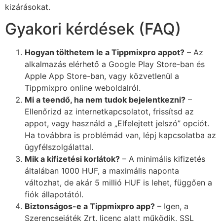
kizárásokat.
Gyakori kérdések (FAQ)
Hogyan tölthetem le a Tippmixpro appot?
– Az
alkalmazás elérhető a Google Play Store-ban és
Apple App Store-ban, vagy közvetlenül a
Tippmixpro online weboldalról.
Mi a teendő, ha nem tudok bejelentkezni?
–
Ellenőrizd az internetkapcsolatot, frissítsd az
appot, vagy használd a „Elfelejtett jelszó” opciót.
Ha továbbra is problémád van, lépj kapcsolatba az
ügyfélszolgálattal.
Mik a kifizetési korlátok?
– A minimális kifizetés
általában 1000 HUF, a maximális naponta
változhat, de akár 5 millió HUF is lehet, függően a
fiók állapotától.
Biztonságos-e a Tippmixpro app?
– Igen, a
Szerencsejáték Zrt. licenc alatt működik, SSL