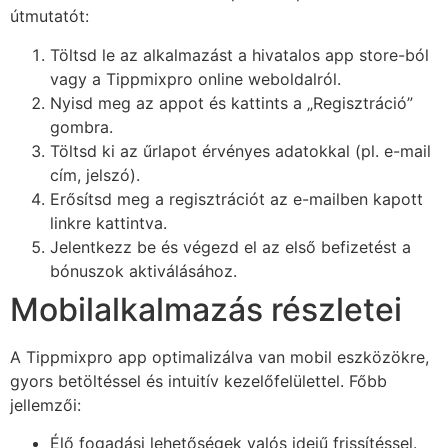
útmutatót:
Töltsd le az alkalmazást a hivatalos app store-ból
vagy a Tippmixpro online weboldalról.
Nyisd meg az appot és kattints a „Regisztráció”
gombra.
Töltsd ki az űrlapot érvényes adatokkal (pl. e-mail
cím, jelszó).
Erősítsd meg a regisztrációt az e-mailben kapott
linkre kattintva.
Jelentkezz be és végezd el az első befizetést a
bónuszok aktiválásához.
Mobilalkalmazás részletei
A Tippmixpro app optimalizálva van mobil eszközökre,
gyors betöltéssel és intuitív kezelőfelülettel. Főbb
jellemzői:
Élő fogadási lehetőségek valós idejű frissítéssel.