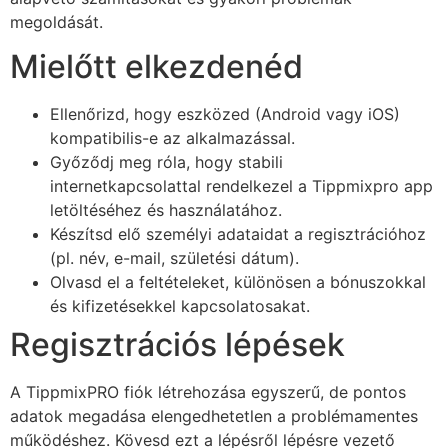
megoldását.
Mielőtt elkezdenéd
Ellenőrizd, hogy eszközed (Android vagy iOS)
kompatibilis-e az alkalmazással.
Győződj meg róla, hogy stabili
internetkapcsolattal rendelkezel a Tippmixpro app
letöltéséhez és használatához.
Készítsd elő személyi adataidat a regisztrációhoz
(pl. név, e-mail, születési dátum).
Olvasd el a feltételeket, különösen a bónuszokkal
és kifizetésekkel kapcsolatosakat.
Regisztrációs lépések
A TippmixPRO fiók létrehozása egyszerű, de pontos
adatok megadása elengedhetetlen a problémamentes
működéshez. Kövesd ezt a lépésről lépésre vezető