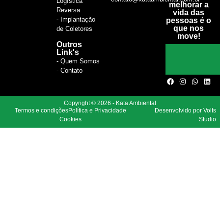
Logística
melhorar a
Reversa
vida das
- Implantação
pessoas é o
que nos
de Coletores
move!
Outros
Link's
- Quem Somos
- Contato
Copyright © 2026 - Kata Ambiental
Termos e condições
Política e Privacidade
Desenvolvido por Volts
Cookies
Studio