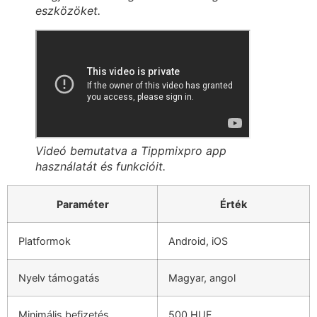
eszközöket.
Videó bemutatva a Tippmixpro app
használatát és funkcióit.
Paraméter
Érték
Platformok
Android, iOS
Nyelv támogatás
Magyar, angol
Minimális befizetés
500 HUF