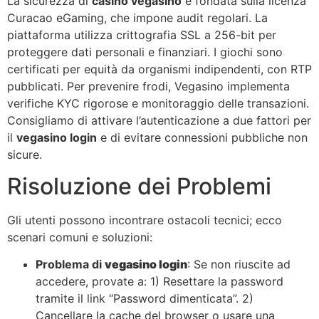
La sicurezza di
casino vegasino
è fondata sulla licenza
Curacao eGaming, che impone audit regolari. La
piattaforma utilizza crittografia SSL a 256-bit per
proteggere dati personali e finanziari. I giochi sono
certificati per equità da organismi indipendenti, con RTP
pubblicati. Per prevenire frodi, Vegasino implementa
verifiche KYC rigorose e monitoraggio delle transazioni.
Consigliamo di attivare l’autenticazione a due fattori per
il
vegasino login
e di evitare connessioni pubbliche non
sicure.
Risoluzione dei Problemi
Gli utenti possono incontrare ostacoli tecnici; ecco
scenari comuni e soluzioni:
Problema di
vegasino login
: Se non riuscite ad
accedere, provate a: 1) Resettare la password
tramite il link “Password dimenticata”. 2)
Cancellare la cache del browser o usare una