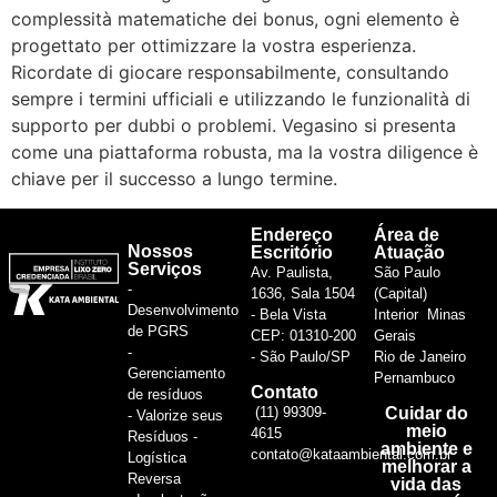
complessità matematiche dei bonus, ogni elemento è
progettato per ottimizzare la vostra esperienza.
Ricordate di giocare responsabilmente, consultando
sempre i termini ufficiali e utilizzando le funzionalità di
supporto per dubbi o problemi. Vegasino si presenta
come una piattaforma robusta, ma la vostra diligence è
chiave per il successo a lungo termine.
Endereço
Área de
Nossos
Escritório
Atuação
Serviços
Av. Paulista,
São Paulo
-
1636, Sala 1504
(Capital)
Desenvolvimento
- Bela Vista
Interior Minas
de PGRS
CEP: 01310-200
Gerais
-
- São Paulo/SP
Rio de Janeiro
Gerenciamento
Pernambuco
Contato
de resíduos
(11) 99309-
Cuidar do
- Valorize seus
meio
4615
Resíduos -
ambiente e
contato@kataambiental.com.br
Logística
melhorar a
Reversa
vida das