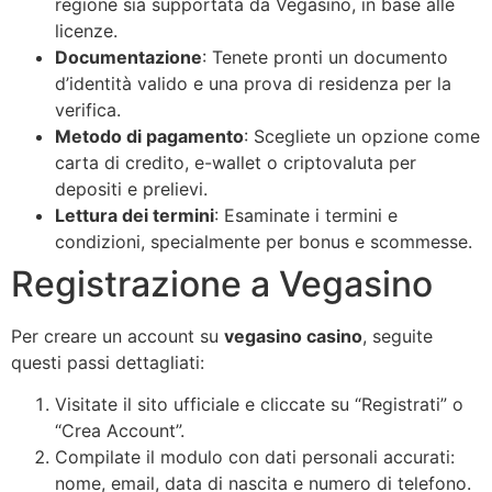
regione sia supportata da Vegasino, in base alle
licenze.
Documentazione
: Tenete pronti un documento
d’identità valido e una prova di residenza per la
verifica.
Metodo di pagamento
: Scegliete un opzione come
carta di credito, e-wallet o criptovaluta per
depositi e prelievi.
Lettura dei termini
: Esaminate i termini e
condizioni, specialmente per bonus e scommesse.
Registrazione a Vegasino
Per creare un account su
vegasino casino
, seguite
questi passi dettagliati:
Visitate il sito ufficiale e cliccate su “Registrati” o
“Crea Account”.
Compilate il modulo con dati personali accurati:
nome, email, data di nascita e numero di telefono.