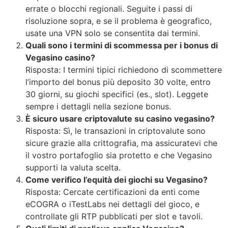
errate o blocchi regionali. Seguite i passi di
risoluzione sopra, e se il problema è geografico,
usate una VPN solo se consentita dai termini.
Quali sono i termini di scommessa per i bonus di
Vegasino casino?
Risposta: I termini tipici richiedono di scommettere
l’importo del bonus più deposito 30 volte, entro
30 giorni, su giochi specifici (es., slot). Leggete
sempre i dettagli nella sezione bonus.
È sicuro usare criptovalute su casino vegasino?
Risposta: Sì, le transazioni in criptovalute sono
sicure grazie alla crittografia, ma assicuratevi che
il vostro portafoglio sia protetto e che Vegasino
supporti la valuta scelta.
Come verifico l’equità dei giochi su Vegasino?
Risposta: Cercate certificazioni da enti come
eCOGRA o iTestLabs nei dettagli del gioco, e
controllate gli RTP pubblicati per slot e tavoli.