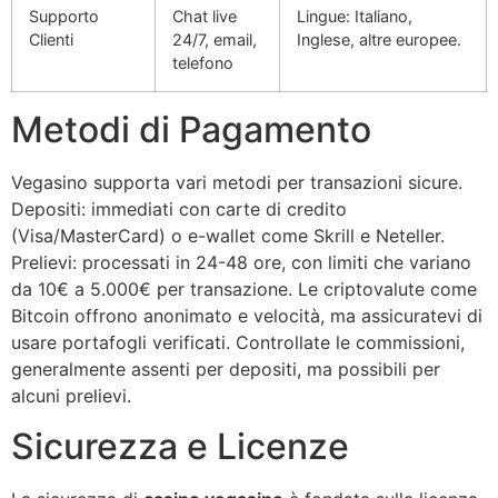
Supporto
Chat live
Lingue: Italiano,
Clienti
24/7, email,
Inglese, altre europee.
telefono
Metodi di Pagamento
Vegasino supporta vari metodi per transazioni sicure.
Depositi: immediati con carte di credito
(Visa/MasterCard) o e-wallet come Skrill e Neteller.
Prelievi: processati in 24-48 ore, con limiti che variano
da 10€ a 5.000€ per transazione. Le criptovalute come
Bitcoin offrono anonimato e velocità, ma assicuratevi di
usare portafogli verificati. Controllate le commissioni,
generalmente assenti per depositi, ma possibili per
alcuni prelievi.
Sicurezza e Licenze