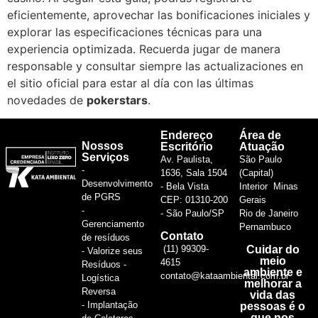
eficientemente, aprovechar las bonificaciones iniciales y
explorar las especificaciones técnicas para una
experiencia optimizada. Recuerda jugar de manera
responsable y consultar siempre las actualizaciones en
el sitio oficial para estar al día con las últimas
novedades de
pokerstars
.
Endereço
Área de
Nossos
Escritório
Atuação
Serviços
Av. Paulista,
São Paulo
-
1636, Sala 1504
(Capital)
Desenvolvimento
- Bela Vista
Interior Minas
de PGRS
CEP: 01310-200
Gerais
-
- São Paulo/SP
Rio de Janeiro
Gerenciamento
Pernambuco
Contato
de resíduos
(11) 99309-
Cuidar do
- Valorize seus
meio
4615
Resíduos -
ambiente e
contato@kataambiental.com.br
Logística
melhorar a
Reversa
vida das
- Implantação
pessoas é o
que nos