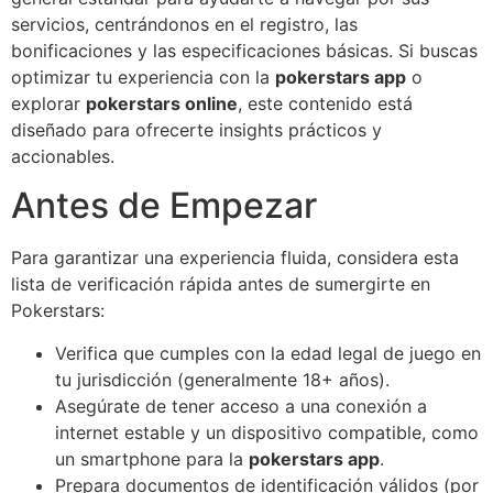
servicios, centrándonos en el registro, las
bonificaciones y las especificaciones básicas. Si buscas
optimizar tu experiencia con la
pokerstars app
o
explorar
pokerstars online
, este contenido está
diseñado para ofrecerte insights prácticos y
accionables.
Antes de Empezar
Para garantizar una experiencia fluida, considera esta
lista de verificación rápida antes de sumergirte en
Pokerstars:
Verifica que cumples con la edad legal de juego en
tu jurisdicción (generalmente 18+ años).
Asegúrate de tener acceso a una conexión a
internet estable y un dispositivo compatible, como
un smartphone para la
pokerstars app
.
Prepara documentos de identificación válidos (por