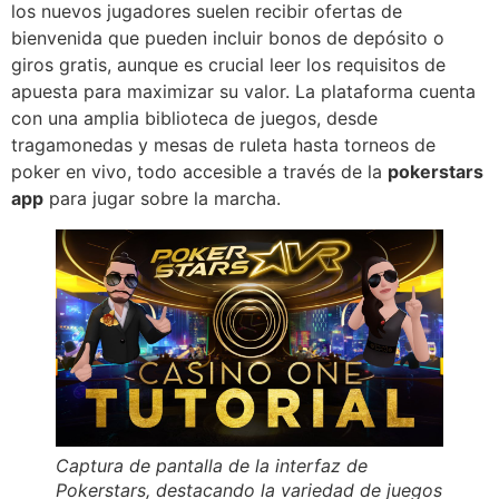
los nuevos jugadores suelen recibir ofertas de
bienvenida que pueden incluir bonos de depósito o
giros gratis, aunque es crucial leer los requisitos de
apuesta para maximizar su valor. La plataforma cuenta
con una amplia biblioteca de juegos, desde
tragamonedas y mesas de ruleta hasta torneos de
poker en vivo, todo accesible a través de la
pokerstars
app
para jugar sobre la marcha.
Captura de pantalla de la interfaz de
Pokerstars, destacando la variedad de juegos