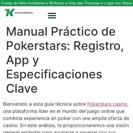
Cuidar do Meio Ambiente e Melhorar a Vida das Pessoas é o que nos Move
Manual Práctico de
Pokerstars: Registro,
App y
Especificaciones
Clave
Bienvenido a esta guía técnica sobre
Pokerstars casino
,
una plataforma líder en el mundo del juego online que
combina experiencia en poker con una amplia oferta de
casino. En este análisis, te proporcionaremos una visión
general estándar para ayudarte a navegar por sus