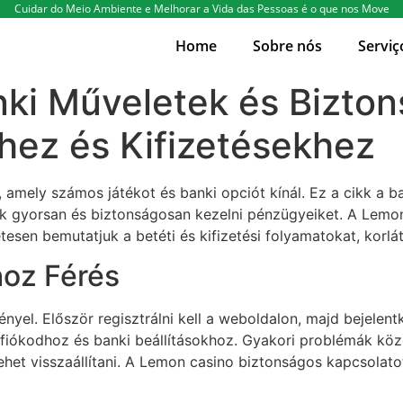
Cuidar do Meio Ambiente e Melhorar a Vida das Pessoas é o que nos Move
Home
Sobre nós
Serviç
ki Műveletek és Bizton
hez és Kifizetésekhez
amely számos játékot és banki opciót kínál. Ez a cikk a b
ak gyorsan és biztonságosan kezelni pénzügyeiket. A Lemon
etesen bemutatjuk a betéti és kifizetési folyamatokat, korlá
hoz Férés
yel. Először regisztrálni kell a weboldalon, majd bejelentk
fiókodhoz és banki beállításokhoz. Gyakori problémák közé t
 lehet visszaállítani. A Lemon casino biztonságos kapcsolato