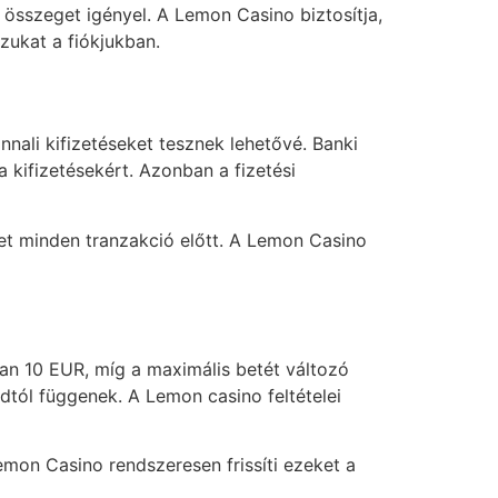
 összeget igényel. A Lemon Casino biztosítja,
zukat a fiókjukban.
nali kifizetéseket tesznek lehetővé. Banki
kifizetésekért. Azonban a fizetési
eket minden tranzakció előtt. A Lemon Casino
ban 10 EUR, míg a maximális betét változó
ódtól függenek. A Lemon casino feltételei
emon Casino rendszeresen frissíti ezeket a