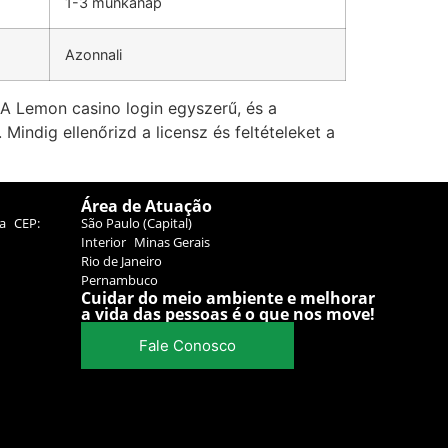
1-3 munkanap
Azonnali
A Lemon casino login egyszerű, és a
indig ellenőrizd a licensz és feltételeket a
Área de Atuação
sta CEP:
São Paulo (Capital)
Interior Minas Gerais
Rio de Janeiro
Pernambuco
Cuidar do meio ambiente e melhorar
a vida das pessoas é o que nos move!
Fale Conosco