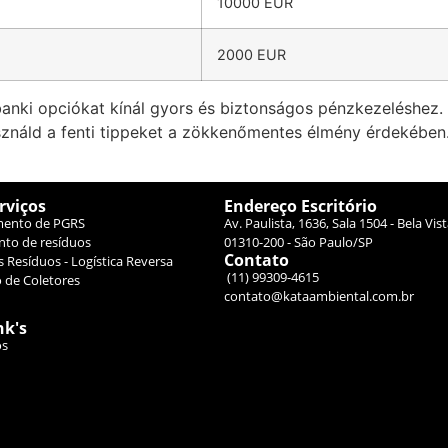
10000 EUR
2000 EUR
nki opciókat kínál gyors és biztonságos pénzkezeléshez. 
ználd a fenti tippeket a zökkenőmentes élmény érdekében. M
rviços
Endereço Escritório
mento de PGRS
Av. Paulista, 1636, Sala 1504 - Bela Vi
nto de resíduos
01310-200 - São Paulo/SP
Contato
s Resíduos - Logística Reversa
(11) 99309-4615
 de Coletores
contato@kataambiental.com.br
nk's
os