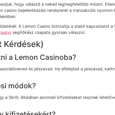
oljuk, hogy válaszd a neked legmegfelelőbb módot. Ellenőr
n casino bejelentkezési rendszerét a tranzakciók nyomon 
rdekében.
ületénél. A Lemon Casino biztosítja a stabil kapcsolatot a
asino
segítőkész csapata gyorsan válaszol.
t Kérdések)
zni a Lemon Casinoba?
asználóneved és jelszavad. Ha elfelejted a jelszavad, kattin
tési módok?
y a Skrill, általában azonnali kifizetéseket tesznek lehető
y kifizetésekért?