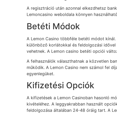
A regisztráció után azonnal elkezdhetsz bank
Lemoncasino weboldala könnyen használható, 
Betéti Módok
A Lemon Casino többféle betéti módot kínál. 
különböző korlátokkal és feldolgozási idővel
vehetnek. A Lemon casino betéti opciói vált
A felhasználók választhatnak a közvetlen ban
működik. A Lemon Casino nem számol fel díjat
egyenlegüket.
Kifizetési Opciók
A kifizetések a Lemon Casinoban hasonló mó
kivételéhez. A leggyakrabban használt opciók 
feldolgozása általában 24-48 óráig tart. A Le