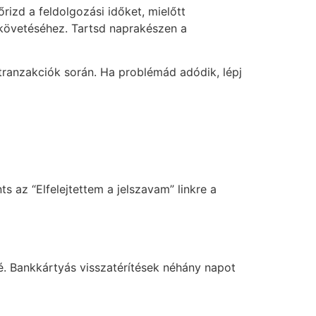
izd a feldolgozási időket, mielőtt
követéséhez. Tartsd naprakészen a
 tranzakciók során. Ha problémád adódik, lépj
ts az “Elfelejtettem a jelszavam” linkre a
vé. Bankkártyás visszatérítések néhány napot