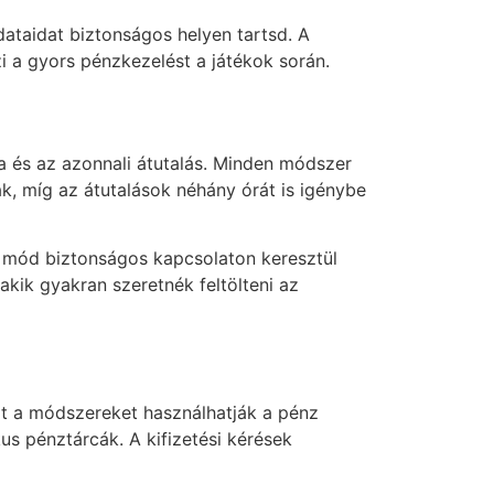
dataidat biztonságos helyen tartsd. A
 a gyors pénzkezelést a játékok során.
a és az azonnali átutalás. Minden módszer
ak, míg az átutalások néhány órát is igénybe
i mód biztonságos kapcsolaton keresztül
kik gyakran szeretnék feltölteni az
t a módszereket használhatják a pénz
us pénztárcák. A kifizetési kérések