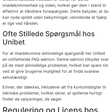
imødekommenhed og viden, hvilket gør dem i stand til
effektivt at håndtere forespørgsler. Dette betyder, at du
kan nyde spillet uden bekymringer, velvidende at hjælp
er lige ved hånden.
Ofte Stillede Spørgsmål hos
Unibet
For at imødekomme almindelige spørgsmål har Unibet
en omfattende FAQ-sektion. Denne sektion tilbyder svar
på de mest almindelige problemer, hvilket kan spare tid
ved at give brugerne mulighed for at finde svarene
selvstændigt.
Emner, der dækkes, inkluderer alt fra kontoindsigter til
tekniske problemer, hvilket sikrer, at spillerne hurtigt
finder de oplysninger, de søger.
Regulering og Licens hos