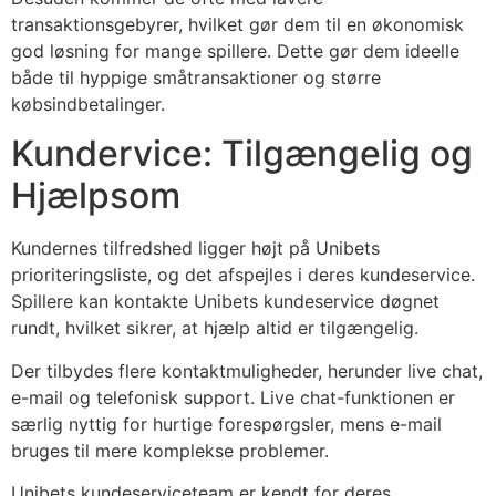
transaktionsgebyrer, hvilket gør dem til en økonomisk
god løsning for mange spillere. Dette gør dem ideelle
både til hyppige småtransaktioner og større
købsindbetalinger.
Kundervice: Tilgængelig og
Hjælpsom
Kundernes tilfredshed ligger højt på Unibets
prioriteringsliste, og det afspejles i deres kundeservice.
Spillere kan kontakte Unibets kundeservice døgnet
rundt, hvilket sikrer, at hjælp altid er tilgængelig.
Der tilbydes flere kontaktmuligheder, herunder live chat,
e-mail og telefonisk support. Live chat-funktionen er
særlig nyttig for hurtige forespørgsler, mens e-mail
bruges til mere komplekse problemer.
Unibets kundeserviceteam er kendt for deres