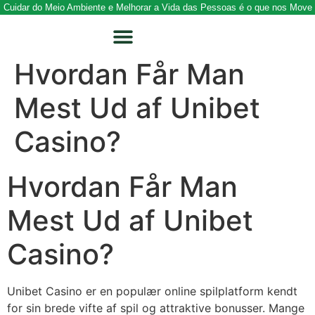
Cuidar do Meio Ambiente e Melhorar a Vida das Pessoas é o que nos Move
Hvordan Får Man
SOBRE NÓS
Mest Ud af Unibet
Casino?
Hvordan Får Man
Mest Ud af Unibet
Casino?
Unibet Casino er en populær online spilplatform kendt
for sin brede vifte af spil og attraktive bonusser. Mange