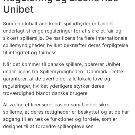
Unibet
Som en globalt anerkendt spiludbyder er Unibet
underlagt strenge reguleringer for at sikre et fair og
sikkert spillemiljø. De har licens fra flere internationale
spillemyndigheder, hvilket bekræfter deres forpligtelse
til integritet og fairness.
Når det kommer til danske spillere, opererer Unibet
under licens fra Spillemyndigheden i Danmark. Dette
garanterer, at de overholder alle lokale love og
reguleringer, hvilket yderligere styrker deres
troværdighed blandt danske brugere.
At vælge et licenseret casino som Unibet sikrer
spillerne, at deres rettigheder er beskyttet og at de har
adgang til en række funktioner og fordele, som er
designet til at forbedre spilleoplevelsen.