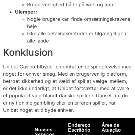
Brugervenlighed både på web og app
Ulemper:
Nogle brugere kan finde omsætningskravene
høje
Ikke alle betalingsmetoder er tilgængelige i
alle lande
Konklusion
Unibet Casino tilbyder en omfattende spiloplevelse med
noget for enhver smag. Med en brugervenlig platform,
betroet sikkerhed og et væld af spil at vælge imellem,
er det ikke underligt, at Unibet fortsætter med at være
et populært valg blandt danske spillere. Uanset om du
er ny i online gambling eller en erfaren spiller, har
Unibet noget at tilbyde enhver.
Endereço
Área de
Nossos
Escritório
Atuação
Serviços