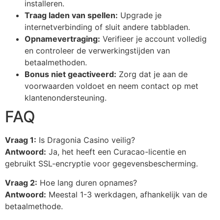
installeren.
Traag laden van spellen:
Upgrade je
internetverbinding of sluit andere tabbladen.
Opnamevertraging:
Verifieer je account volledig
en controleer de verwerkingstijden van
betaalmethoden.
Bonus niet geactiveerd:
Zorg dat je aan de
voorwaarden voldoet en neem contact op met
klantenondersteuning.
FAQ
Vraag 1:
Is Dragonia Casino veilig?
Antwoord:
Ja, het heeft een Curacao-licentie en
gebruikt SSL-encryptie voor gegevensbescherming.
Vraag 2:
Hoe lang duren opnames?
Antwoord:
Meestal 1-3 werkdagen, afhankelijk van de
betaalmethode.