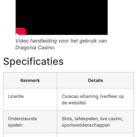
Video handleiding voor het gebruik van
Dragonia Casino.
Specificaties
Kenmerk
Details
Licentie
Curacao eGaming (verifieer op
de website)
Ondersteunde
Slots, tafelspellen, live casino,
spellen
sportweddenschappen