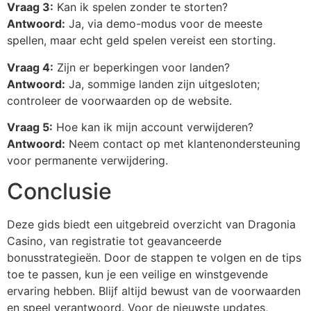
Vraag 3:
Kan ik spelen zonder te storten?
Antwoord:
Ja, via demo-modus voor de meeste
spellen, maar echt geld spelen vereist een storting.
Vraag 4:
Zijn er beperkingen voor landen?
Antwoord:
Ja, sommige landen zijn uitgesloten;
controleer de voorwaarden op de website.
Vraag 5:
Hoe kan ik mijn account verwijderen?
Antwoord:
Neem contact op met klantenondersteuning
voor permanente verwijdering.
Conclusie
Deze gids biedt een uitgebreid overzicht van Dragonia
Casino, van registratie tot geavanceerde
bonusstrategieën. Door de stappen te volgen en de tips
toe te passen, kun je een veilige en winstgevende
ervaring hebben. Blijf altijd bewust van de voorwaarden
en speel verantwoord. Voor de nieuwste updates,