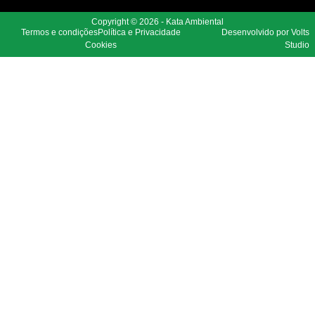
Copyright © 2026 - Kata Ambiental
Termos e condições
Política e Privacidade
Desenvolvido por Volts
Cookies
Studio