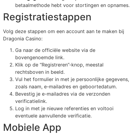
betaalmethode hebt voor stortingen en opnames.
Registratiestappen
Volg deze stappen om een account aan te maken bij
Dragonia Casino:
Ga naar de officiële website via de
bovengenoemde link.
Klik op de “Registreren”-knop, meestal
rechtsboven in beeld.
Vul het formulier in met je persoonlijke gegevens,
zoals naam, e-mailadres en geboortedatum.
Bevestig je e-mailadres via de verzonden
verificatielink.
Log in met je nieuwe referenties en voltooi
eventuele aanvullende verificatie.
Mobiele App