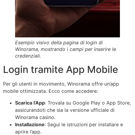
Esempio visivo della pagina di login di
Winorama, mostrando i campi per inserire le
credenziali.
Login tramite App Mobile
Per gli utenti in movimento, Winorama offre un’app
mobile ottimizzata. Ecco come accedere:
Scarica l’App
: Trovala su Google Play o App Store,
assicurandoti che sia la versione ufficiale di
Winorama casino.
Installazione
: Segui le istruzioni per installare e
aprire l’app.