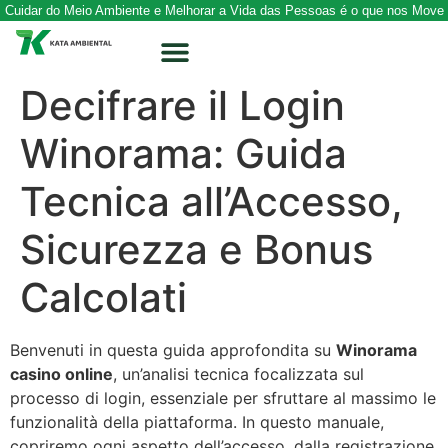
Cuidar do Meio Ambiente e Melhorar a Vida das Pessoas é o que nos Move
Decifrare il Login
Winorama: Guida
Tecnica all’Accesso,
Sicurezza e Bonus
Calcolati
Benvenuti in questa guida approfondita su
Winorama
casino online
, un’analisi tecnica focalizzata sul
processo di login, essenziale per sfruttare al massimo le
funzionalità della piattaforma. In questo manuale,
copriremo ogni aspetto dell’accesso, dalla registrazione