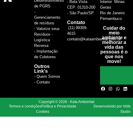
Desenvolvimento
- Bela Vista
Interior Minas
de PGRS
CEP: 01310-200
Gerais
-
- São Paulo/SP
Rio de Janeiro
Gerenciamento
Pernambuco
Contato
de resíduos
(11) 99309-
Cuidar do
- Valorize seus
meio
4615
Resíduos -
ambiente e
contato@kataambiental.com.br
Logística
melhorar a
Reversa
vida das
- Implantação
pessoas é o
que nos
de Coletores
move!
Outros
Link's
- Quem Somos
- Contato
Copyright © 2026 - Kata Ambiental
Termos e condições
Política e Privacidade
Desenvolvido por Volts
Cookies
Studio