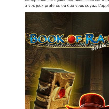
à vos jeux préférés où que vous soyez. L’appli