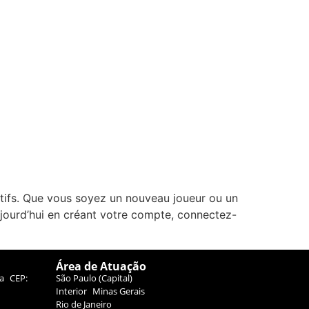
tifs. Que vous soyez un nouveau joueur ou un
ujourd’hui en créant votre compte, connectez-
Área de Atuação
sta CEP:
São Paulo (Capital)
Interior Minas Gerais
Rio de Janeiro