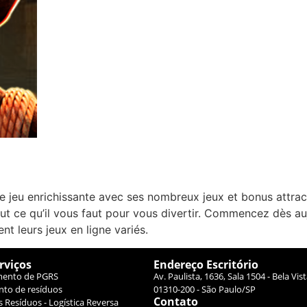
 jeu enrichissante avec ses nombreux jeux et bonus attrac
out ce qu’il vous faut pour vous divertir. Commencez dès a
nt leurs jeux en ligne variés.
rviços
Endereço Escritório
mento de PGRS
Av. Paulista, 1636, Sala 1504 - Bela Vi
nto de resíduos
01310-200 - São Paulo/SP
Contato
s Resíduos - Logística Reversa