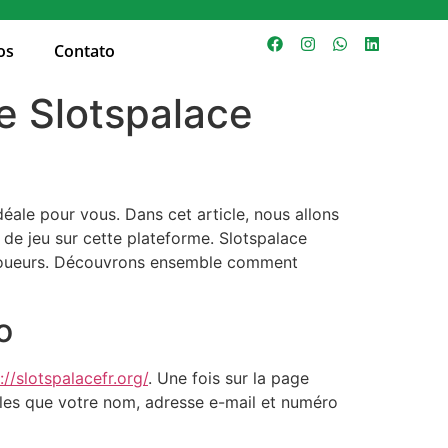
os
Contato
e Slotspalace
déale pour vous. Dans cet article, nous allons
 de jeu sur cette plateforme. Slotspalace
x joueurs. Découvrons ensemble comment
o
://slotspalacefr.org/
. Une fois sur la page
telles que votre nom, adresse e-mail et numéro