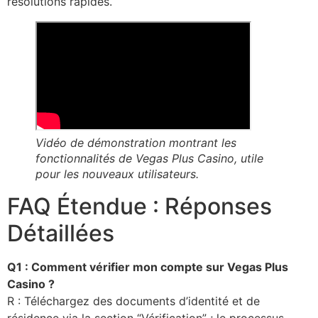
résolutions rapides.
Vidéo de démonstration montrant les
fonctionnalités de Vegas Plus Casino, utile
pour les nouveaux utilisateurs.
FAQ Étendue : Réponses
Détaillées
Q1 : Comment vérifier mon compte sur Vegas Plus
Casino ?
R : Téléchargez des documents d’identité et de
résidence via la section “Vérification” ; le processus