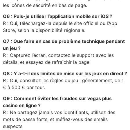
les icônes de sécurité en bas de page.
Q6 : Puis-je utiliser l’application mobile sur iOS ?
R : Oui, téléchargez-la depuis le site officiel ou l’App
Store, selon la disponibilité régionale.
Q7 : Que faire en cas de problème technique pendant
un jeu ?
R : Capturez l’écran, contactez le support avec les
détails, et essayez de rafraîchir la page.
Q8 : Y a-t-il des limites de mise sur les jeux en direct ?
R : Oui, consultez les règles du jeu ; généralement, de 1
€ à 500 € par tour.
Q9 : Comment éviter les fraudes sur vegas plus
casino en ligne ?
R : Ne partagez jamais vos identifiants, utilisez des
mots de passe forts, et méfiez-vous des emails
suspects.