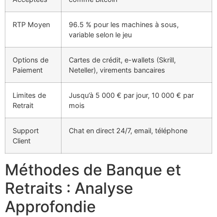
RTP Moyen
96.5 % pour les machines à sous,
variable selon le jeu
Options de
Cartes de crédit, e-wallets (Skrill,
Paiement
Neteller), virements bancaires
Limites de
Jusqu’à 5 000 € par jour, 10 000 € par
Retrait
mois
Support
Chat en direct 24/7, email, téléphone
Client
Méthodes de Banque et
Retraits : Analyse
Approfondie