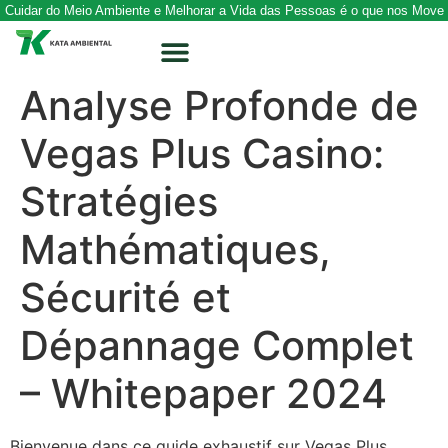
Cuidar do Meio Ambiente e Melhorar a Vida das Pessoas é o que nos Move
Analyse Profonde de
Vegas Plus Casino:
Stratégies
Mathématiques,
Sécurité et
Dépannage Complet
– Whitepaper 2024
Bienvenue dans ce guide exhaustif sur Vegas Plus