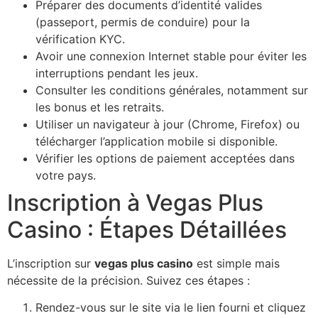
Préparer des documents d’identité valides
(passeport, permis de conduire) pour la
vérification KYC.
Avoir une connexion Internet stable pour éviter les
interruptions pendant les jeux.
Consulter les conditions générales, notamment sur
les bonus et les retraits.
Utiliser un navigateur à jour (Chrome, Firefox) ou
télécharger l’application mobile si disponible.
Vérifier les options de paiement acceptées dans
votre pays.
Inscription à Vegas Plus
Casino : Étapes Détaillées
L’inscription sur
vegas plus casino
est simple mais
nécessite de la précision. Suivez ces étapes :
Rendez-vous sur le site via le lien fourni et cliquez