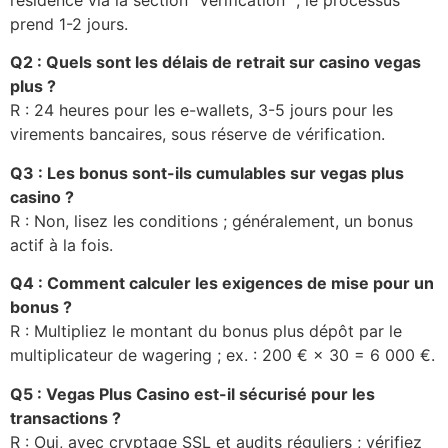
prend 1-2 jours.
Q2 : Quels sont les délais de retrait sur casino vegas
plus ?
R : 24 heures pour les e-wallets, 3-5 jours pour les
virements bancaires, sous réserve de vérification.
Q3 : Les bonus sont-ils cumulables sur vegas plus
casino ?
R : Non, lisez les conditions ; généralement, un bonus
actif à la fois.
Q4 : Comment calculer les exigences de mise pour un
bonus ?
R : Multipliez le montant du bonus plus dépôt par le
multiplicateur de wagering ; ex. : 200 € × 30 = 6 000 €.
Q5 : Vegas Plus Casino est-il sécurisé pour les
transactions ?
R : Oui, avec cryptage SSL et audits réguliers ; vérifiez