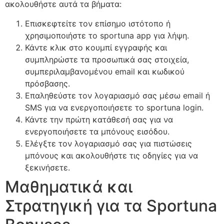
ακολουθήστε αυτά τα βήματα:
Επισκεφτείτε τον επίσημο ιστότοπο ή
χρησιμοποιήστε το sportuna app για λήψη.
Κάντε κλικ στο κουμπί εγγραφής και
συμπληρώστε τα προσωπικά σας στοιχεία,
συμπεριλαμβανομένου email και κωδικού
πρόσβασης.
Επαληθεύστε τον λογαριασμό σας μέσω email ή
SMS για να ενεργοποιήσετε το sportuna login.
Κάντε την πρώτη κατάθεσή σας για να
ενεργοποιήσετε τα μπόνους εισόδου.
Ελέγξτε τον λογαριασμό σας για πιστώσεις
μπόνους και ακολουθήστε τις οδηγίες για να
ξεκινήσετε.
Μαθηματικά και
Στρατηγική για τα Sportuna