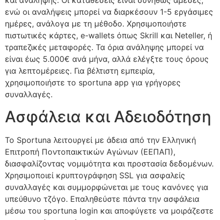
και ανάληψης. Οι καταθέσεις είναι συνήθως άμεσες,
ενώ οι αναλήψεις μπορεί να διαρκέσουν 1-5 εργάσιμες
ημέρες, ανάλογα με τη μέθοδο. Χρησιμοποιήστε
πιστωτικές κάρτες, e-wallets όπως Skrill και Neteller, ή
τραπεζικές μεταφορές. Τα όρια ανάληψης μπορεί να
είναι έως 5.000€ ανά μήνα, αλλά ελέγξτε τους όρους
για λεπτομέρειες. Για βέλτιστη εμπειρία,
χρησιμοποιήστε το sportuna app για γρήγορες
συναλλαγές.
Ασφάλεια και Αδειοδότηση
Το Sportuna λειτουργεί με άδεια από την Ελληνική
Επιτροπή Ποντοπαικτικών Αγώνων (ΕΕΠΑΠ),
διασφαλίζοντας νομιμότητα και προστασία δεδομένων.
Χρησιμοποιεί κρυπτογράφηση SSL για ασφαλείς
συναλλαγές και συμμορφώνεται με τους κανόνες για
υπεύθυνο τζόγο. Επαληθεύστε πάντα την ασφάλεια
μέσω του sportuna login και αποφύγετε να μοιράζεστε