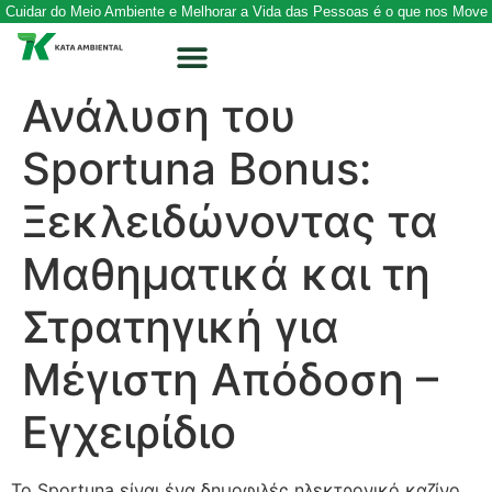
Cuidar do Meio Ambiente e Melhorar a Vida das Pessoas é o que nos Move
Ανάλυση του
Sportuna Bonus:
Ξεκλειδώνοντας τα
Μαθηματικά και τη
Στρατηγική για
Μέγιστη Απόδοση –
Εγχειρίδιο
Το Sportuna είναι ένα δημοφιλές ηλεκτρονικό καζίνο