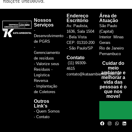
παίζετε υπεύθυνα.
Endereço
Área de
Nossos
Escritório
Atuação
Serviços
Av. Paulista,
São Paulo
-
1636, Sala 1504
(Capital)
Desenvolvimento
- Bela Vista
Interior Minas
de PGRS
CEP: 01310-200
Gerais
-
- São Paulo/SP
Rio de Janeiro
Gerenciamento
Pernambuco
Contato
de resíduos
(11) 99309-
Cuidar do
- Valorize seus
meio
4615
Resíduos -
ambiente e
contato@kataambiental.com.br
Logística
melhorar a
Reversa
vida das
- Implantação
pessoas é o
que nos
de Coletores
move!
Outros
Link's
- Quem Somos
- Contato