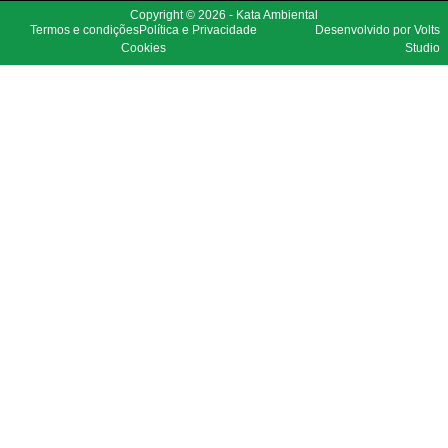
Copyright © 2026 - Kata Ambiental
Termos e condições
Política e Privacidade
Desenvolvido por Volts
Cookies
Studio