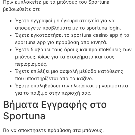
Πριν εμπλακείτε με τα μπόνους του Sportuna,
βεβαιωθείτε ότι:
Έχετε εγγραφεί με έγκυρα στοιχεία για να
αποφύγετε προβλήματα με το sportuna login.
Έχετε εγκαταστήσει το sportuna casino app ή το
sportuna app για πρόσβαση από κινητά.
Έχετε διαβάσει τους όρους και προϋποθέσεις των
μπόνους, ιδίως για τα στοιχήματα και τους
περιορισμούς.
Έχετε επιλέξει μια ασφαλή μέθοδο κατάθεσης
που υποστηρίζεται από το καζίνο.
Έχετε επαληθεύσει την ηλικία και τη νομιμότητα
για το παίξιμο στην περιοχή σας.
Βήματα Εγγραφής στο
Sportuna
Για να αποκτήσετε πρόσβαση στα μπόνους,