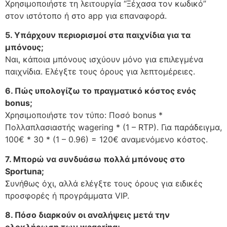
Χρησιμοποιήστε τη λειτουργία “Ξέχασα τον κωδικό”
στον ιστότοπο ή στο app για επαναφορά.
5. Υπάρχουν περιορισμοί στα παιχνίδια για τα
μπόνους;
Ναι, κάποια μπόνους ισχύουν μόνο για επιλεγμένα
παιχνίδια. Ελέγξτε τους όρους για λεπτομέρειες.
6. Πώς υπολογίζω το πραγματικό κόστος ενός
bonus;
Χρησιμοποιήστε τον τύπο: Ποσό bonus *
Πολλαπλασιαστής wagering * (1 – RTP). Για παράδειγμα,
100€ * 30 * (1 – 0.96) = 120€ αναμενόμενο κόστος.
7. Μπορώ να συνδυάσω πολλά μπόνους στο
Sportuna;
Συνήθως όχι, αλλά ελέγξτε τους όρους για ειδικές
προσφορές ή προγράμματα VIP.
8. Πόσο διαρκούν οι αναλήψεις μετά την