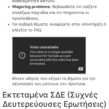
διαθεσιμότητα δικτύου.
Wagering problems:
Βεβαιωθείτε ότι παίζετε
επιλέξιμα παιχνίδια και ότι πληρούνται οι
προϋποθέσεις.
Για σοβαρά θέματα, αναφέρετε στην υποστήριξη ή
ελέγξτε το FAQ.
Βίντεο οδηγός που εξηγεί τα βήματα για την
αξιοποίηση των μπόνους στο Sportuna.
Εκτεταμένα ΣΔΕ (Συχνές
Δευτερεύουσες Ερωτήσεις)