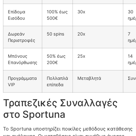
Επίδομα
100% έως
30x
30
Εισόδου
500€
ημέ
Δωρεάν
50 spins
20x
7
Περιστροφές
ημέ
Μπόνους
50% έως
25x
14
Επανόρθωσης
200€
ημέ
Προγράμματα
Πολλαπλά
Μεταβλητά
Συν
VIP
επίπεδα
Τραπεζικές Συναλλαγές
στο Sportuna
Το Sportuna υποστηρίζει ποικίλες μεθόδους κατάθεσης